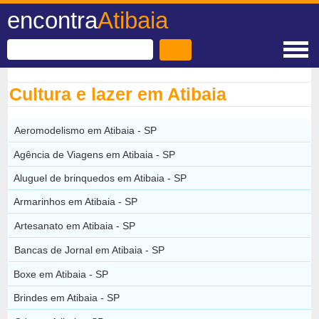
encontra
Atibaia
Cultura e lazer em Atibaia
Aeromodelismo em Atibaia - SP
Agência de Viagens em Atibaia - SP
Aluguel de brinquedos em Atibaia - SP
Armarinhos em Atibaia - SP
Artesanato em Atibaia - SP
Bancas de Jornal em Atibaia - SP
Boxe em Atibaia - SP
Brindes em Atibaia - SP