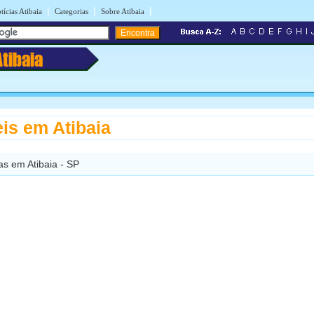
|
|
|
tícias Atibaia
Categorias
Sobre Atibaia
Atibaia
is em Atibaia
ias em Atibaia - SP