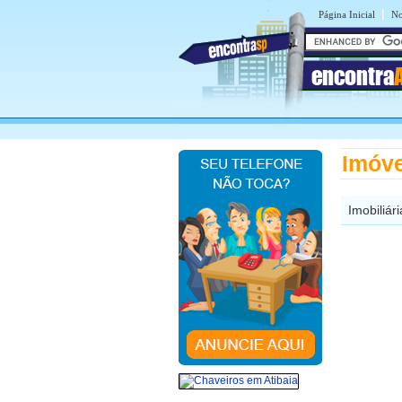
|
Página Inicial
No
encontra
Imóve
Imobiliár