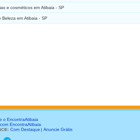
as e cosméticos em Atibaia - SP
 Beleza em Atibaia - SP
e o EncontraAtibaia
 com EncontraAtibaia
Com Destaque
Anuncie Grátis
CIE:
|