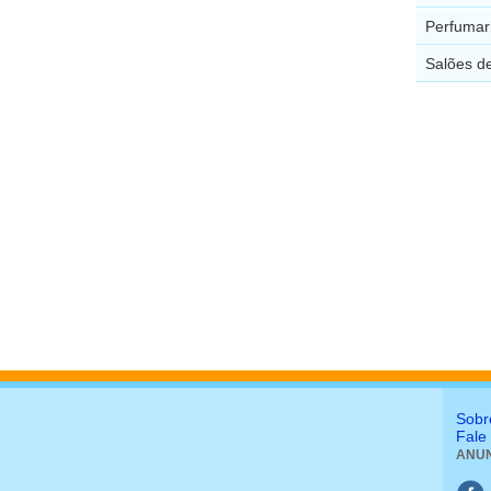
Perfumari
Salões de
Sobr
Fale
ANUN