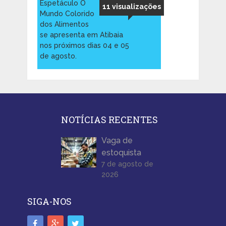
Espetáculo O
11 visualizações
Mundo Colorido
dos Alimentos
se apresenta em Atibaia
nos próximos dias 04 e 05
de agosto.
NOTÍCIAS RECENTES
Vaga de
estoquista
7 de agosto de
2026
SIGA-NOS