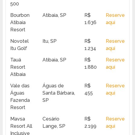
500
Bourbon
Atibaia, SP
R$
Reserve
Atibaia
1.636
aqui
Resort
Novotel
Itu, SP
R$
Reserve
Itu Golf
1.234
aqui
Tauá
Atibaia, SP
R$
Reserve
Resort
1.880
aqui
Atibaia
Vale das
Águas de
R$
Reserve
Águas
Santa Bárbara,
455
aqui
Fazenda
SP
Resort
Mavsa
Cesário
R$
Reserve
Resort All
Lange, SP
2.199
aqui
Inclusive