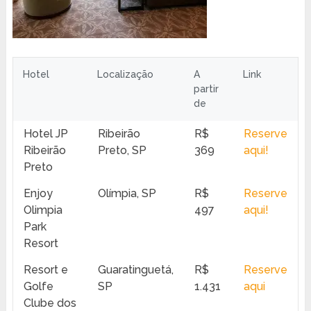
Hotel
Localização
A
Link
partir
de
Hotel JP
Ribeirão
R$
Reserve
Ribeirão
Preto, SP
369
aqui!
Preto
Enjoy
Olímpia, SP
R$
Reserve
Olimpia
497
aqui!
Park
Resort
Resort e
Guaratinguetá,
R$
Reserve
Golfe
SP
1.431
aqui
Clube dos